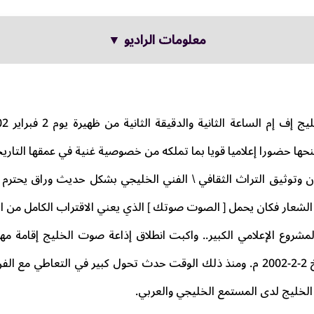
معلومات الراديو ▼
منحها حضورا إعلاميا قويا بما تملكه من خصوصية غنية في عمقها التار
ان وتوثيق التراث الثقافي \ الفني الخليجي بشكل حديث وراق يحترم
ما الشعار فكان يحمل [ الصوت صوتك ] الذي يعني الاقتراب الكامل من 
لمشروع الإعلامي الكبير.. واكبت انطلاق إذاعة صوت الخليج إقامة مه
دورته الثالثة وذلك بتاريخ 2-2-2002 م. ومنذ ذلك الوقت حدث تحول كبير في التعا
لخليج لدى المستمع الخليجي والعربي.