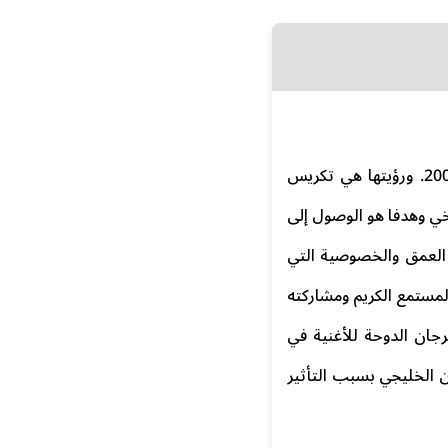
إنطلقت إذاعة صوت الخليج إف إم الساعة الثانية والدقيقة الثانية من ظهيرة يوم 2 فبراير 2002. ورؤيتها هي تكريس
يخي وهدفا هو الوصول إلى
 العمق والخصوصية التي
المستمع الكريم ومشاركته
رجان الدوحة للأغنية في
طي مع الفن الخليجي بسبب التأثير