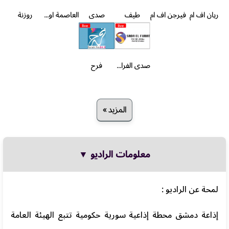
ريان اف ام
فيرجن اف ام
طيف
صدى
العاصمة اونلاين
روزنة
صدى الفرات
فرح
المزيد »
معلومات الراديو ▼
لمحة عن الراديو :
إذاعة دمشق محطة إذاعية سورية حكومية تتبع الهيئة العامة