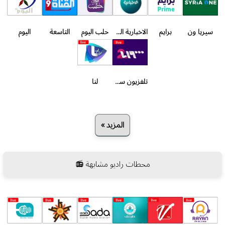
سيريا ون
برايم
الاخبارية السورية
حلب اليوم
التاسعة
اليوم
تلفزيون سوريا الثانية
لنا
المزيد »
محطات راديو مشابهة 📻