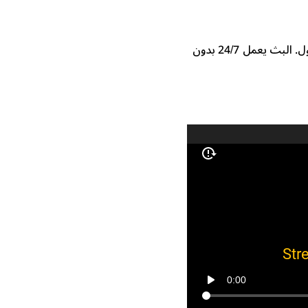
تمتع بمشاهدة قناة تلفزيون قطر بجودة HD على الإنترنت دون الحاجة إلى تحميل أو تسجيل دخول. البث يعمل 24/7 بدون