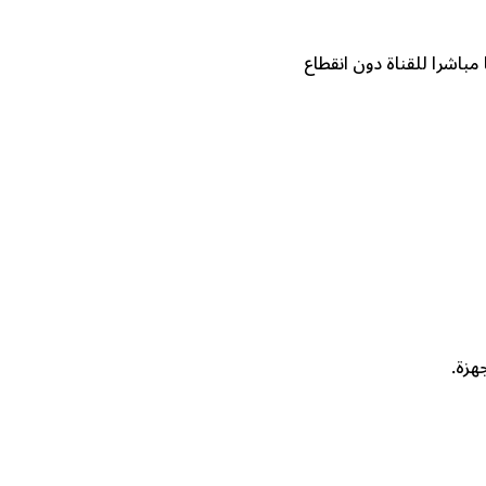
مباشرا للقناة دون انقطاع
هزة.