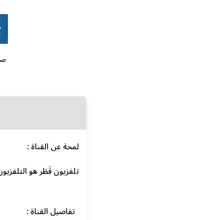
صو
لمحة عن القناة :
تلفزيون قَطَر هو التلفزي
تفاصيل القناة :