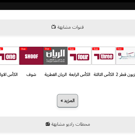
قنوات مشابهة 📺
زيون قطر 2
الكأس الثالثة
الكأس الرابعة
الريان القطرية
شوف
الكأس الاول
المزيد »
محطات راديو مشابهة 📻