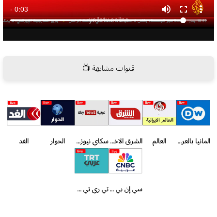
قنوات مشابهة 📺
المانيا بالعربية
العالم
الشرق الاخبارية
سكاي نيوز عربية
الحوار
الغد
سي إن بي سي عربية
تي ري تي عربي