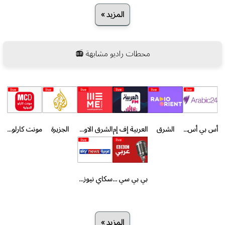
المزيد »
محطات راديو مشابهة 📻
أس بي أس عربي
الشرق
العربية إف إم
الشرق الاوسط - كندا
الجزيرة
مونت كارلو الدولية
بي بي سي عربي
سكاي نيوز عربية
المزيد »