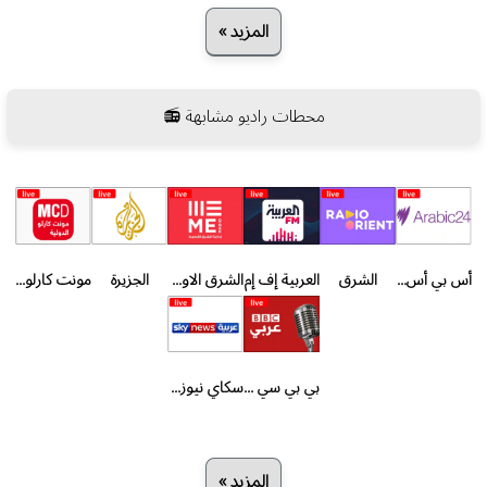
المزيد »
محطات راديو مشابهة 📻
أس بي أس عربي
الشرق
العربية إف إم
الشرق الاوسط - كندا
الجزيرة
مونت كارلو الدولية
بي بي سي عربي
سكاي نيوز عربية
المزيد »