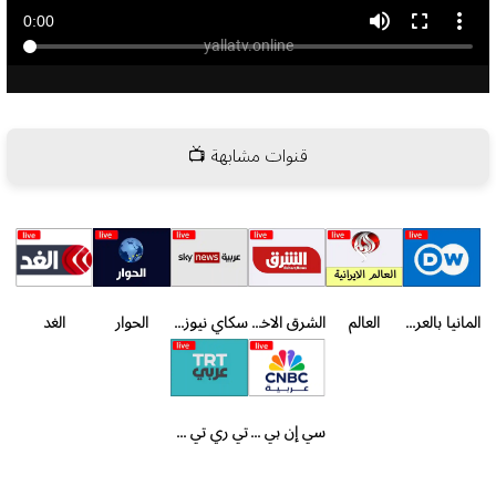
قنوات مشابهة 📺
المانيا بالعربية
العالم
الشرق الاخبارية
سكاي نيوز عربية
الحوار
الغد
سي إن بي سي عربية
تي ري تي عربي