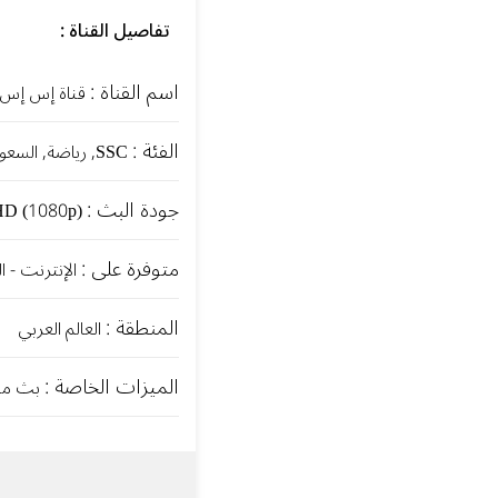
تفاصيل القناة :
اسم القناة :
قناة إس إس س
الفئة :
SSC, رياضة, السعودية
جودة البث :
HD (1080p)
متوفرة على :
الإنترنت - ا
المنطقة :
العالم العربي
الميزات الخاصة :
بث مباشر 24/7 ب