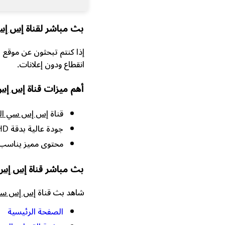
بث مباشر لقناة
إس إس 
إذا كنتم تبحثون عن موقع 
انقطاع ودون إعلانات.
أهم ميزات قناة
إس إس 
قناة
إس إس سي الث
جودة عالية بدقة HD.
محتوى مميز يناسب 
بث مباشر قناة
إس إس 
شاهد بث قناة
إس إس سي 
الصفحة الرئيسية