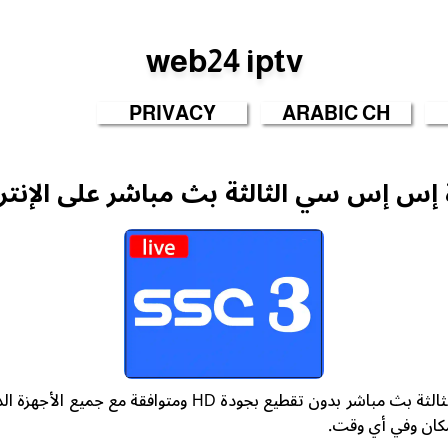
web24 iptv
PRIVACY
ARABIC CH
 إس إس سي الثالثة بث مباشر على الإنت
شاهد قناة إس إس سي الثالثة بث مباشر بدون تقطيع بجودة HD و
مكان وفي أي وقت.