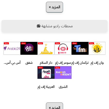
المزيد »
محطات راديو مشابهة 📻
وان إف إم
تركمان إف إم
سومر إف إم
دار السلام
شفق
أس بي أس عربي
الشرق
العربية إف إم
المزيد »