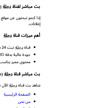
بث مباشر لقناة
دجلة
(Dijlah Live)
إذا كنتم تبحثون عن موقع 
إعلانات.
أهم ميزات قناة
دجلة
قناة
دجلة
تبث 24 ساعة بدون توقف.
جودة عالية بدقة HD.
محتوى مميز يناسب 
بث مباشر قناة
دجلة
(Dijlah Live) بدون إعلانات وبجودة عالية
شاهد بث قناة
دجلة
الآن ب
الصفحة الرئيسية
من نحن