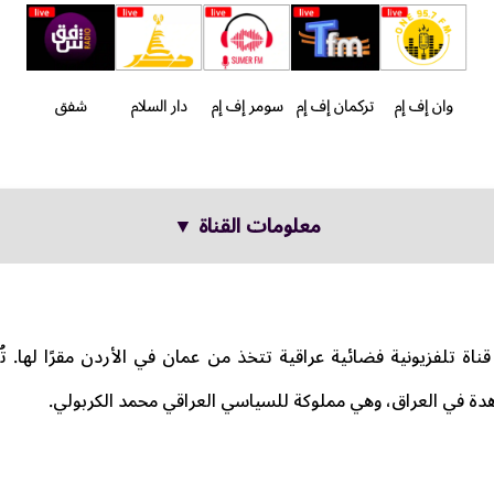
وان إف إم
تركمان إف إم
سومر إف إم
دار السلام
شفق
معلومات القناة ▼
ناة تلفزيونية فضائية عراقية تتخذ من عمان في الأردن مقرًا لها. ت
اهدة في العراق، وهي مملوكة للسياسي العراقي محمد الكربولي.