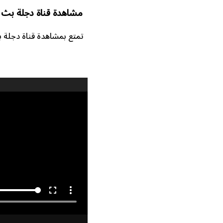
مشاهدة قناة دجلة بث م
تمتع بمشاهدة قناة دجلة بجودة HD على الإنترنت دون الحاجة إلى تحميل أو تسجيل دخول. البث 