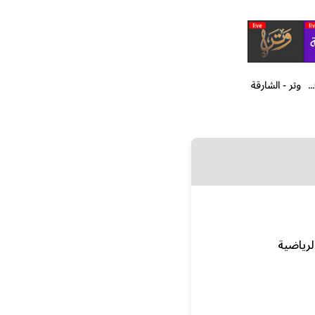
الخليجية 1009
وتر - الشارقة
لرياضية