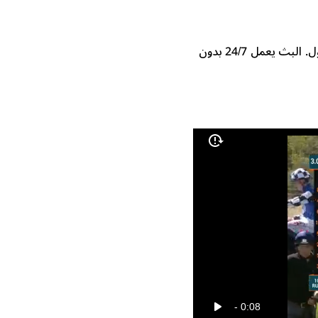
تمتع بمشاهدة قناة ياس تي في بجودة HD على الإنترنت دون الحاجة إلى تحميل أو تسجيل دخول. البث يعمل 24/7 بدون