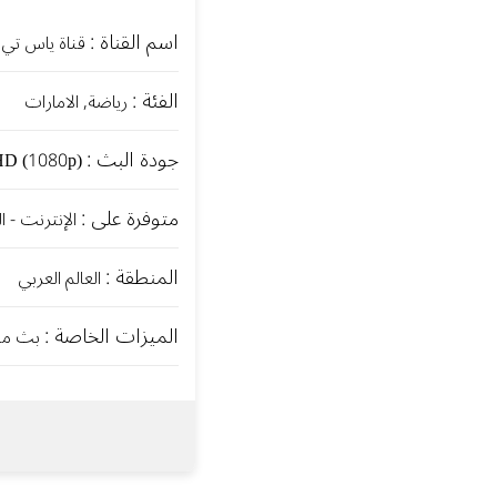
اسم القناة :
قناة ياس تي
الفئة :
رياضة, الامارات
جودة البث :
HD (1080p)
متوفرة على :
الإنترنت - ا
المنطقة :
العالم العربي
الميزات الخاصة :
بث مباشر 24/7 ب